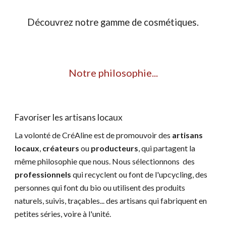
Découvrez notre gamme de cosmétiques.
Notre philosophie...
Favoriser les artisans locaux
La volonté de CréAline est de promouvoir 
d
es 
artisans 
locaux
, 
créateurs 
ou 
producteurs
, qui
 partagent la 
même philosophie que nous.
Nous sélectionnons  des 
professionnels 
qui
 recycle
nt
 ou font de l'upcycl
ing
, des 
personnes qui font du bio ou utilisent des produits 
naturels, suivis, traçables... des artisans qui fabriquent en 
petite
s séries, voire à l'unité.